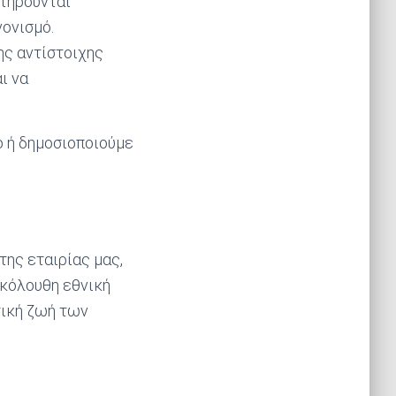
ατηρούνται
νονισμό.
ης αντίστοιχης
ι να
ο ή δημοσιοποιούμε
ης εταιρίας μας,
ακόλουθη εθνική
τική ζωή των