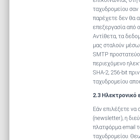
ταχυδρομείου σαν
παρέχετε δεν θα α
επεξεργασία από ο
Αντίθετα, τα δεδο
μας σταλούν μέσω 
SMTP προστατεύοντ
περιεχόμενο ηλεκ
SHA-2, 256-bit πρ
ταχυδρομείου αποκ
2.3 Ηλεκτρονικό 
Εάν επιλέξετε να
(newsletter), η δ
πλατφόρμα email 
ταχυδρομείου. Θεωρ