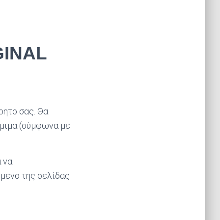
GINAL
ρητο σας. Θα
όμιμα (σύμφωνα με
α να
όμενο της σελίδας