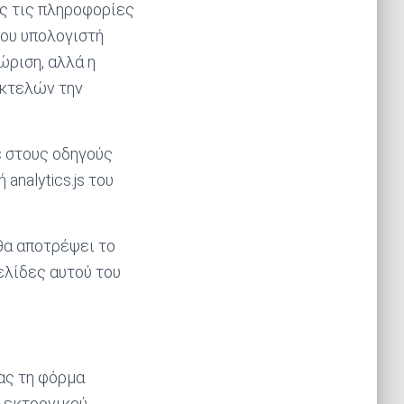
ές τις πληροφορίες
του υπολογιστή
ώριση, αλλά η
εκτελών την
ε στους οδηγούς
nalytics.js του
θα αποτρέψει το
ελίδες αυτού του
ας τη φόρμα
ηλεκτρονικού