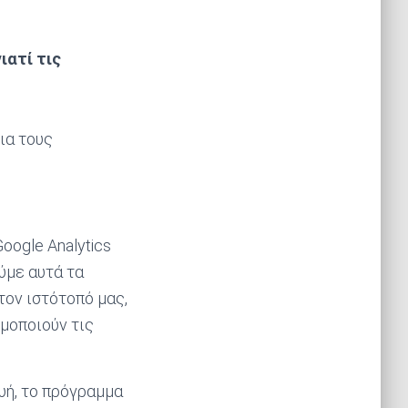
ιατί τις
ια τους
oogle Analytics
ύμε αυτά τα
τον ιστότοπό μας,
ιμοποιούν τις
υή, το πρόγραμμα