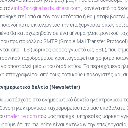
 αυτόν
info@originalhairbusiness.com
, κανένα από τα δεδ
ποθηκευτεί από αυτόν τον ιστότοπο ή θα μεταβιβαστεί 
ποιονδήποτε εκτελώντας την επεξεργασία, όπως ορίζετ
μένα θα καταχωρηθούν σε ένα μήνυμα ηλεκτρονικού ταχ
του πρωτοκόλλου SMTP (Simple Mail Transfer Protocol) 
αι από TLS (μερικές φορές γνωστό ως SSL), που σημαί
τρονικού ταχυδρομείου κρυπτογραφείται χρησιμοποιώ
ιν να αποσταλεί μέσω του διαδικτύου. Το περιεχόμενο η
ρυπτογραφείται από τους τοπικούς υπολογιστές και σ
ενημερωτικό δελτίο (Newsletter)
 συμμετάσχετε στο ενημερωτικό δελτίο ηλεκτρονικού τ
ιεύθυνση ηλεκτρονικού ταχυδρομείου που μας υποβάλατε
του
mailerlite.com
που μας παρέχει υπηρεσίες μάρκετινγ
ούμε ότι το mailerlite είναι εκτελών την επεξεργασία (