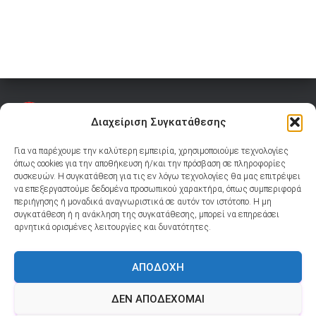
Διαχείριση Συγκατάθεσης
Για να παρέχουμε την καλύτερη εμπειρία, χρησιμοποιούμε τεχνολογίες
όπως cookies για την αποθήκευση ή/και την πρόσβαση σε πληροφορίες
συσκευών. Η συγκατάθεση για τις εν λόγω τεχνολογίες θα μας επιτρέψει
YOUTUBE
TIKTOK
FACEBOOK
INSTAGRAM
Ακολουθήστε μας:
να επεξεργαστούμε δεδομένα προσωπικού χαρακτήρα, όπως συμπεριφορά
περιήγησης ή μοναδικά αναγνωριστικά σε αυτόν τον ιστότοπο. Η μη
συγκατάθεση ή η ανάκληση της συγκατάθεσης, μπορεί να επηρεάσει
YOUTUBE
TIKTOK
FACEBOOK
INSTAGRAM
αρνητικά ορισμένες λειτουργίες και δυνατότητες.
ΑΠΟΔΟΧΉ
ΕΊΣΟΔΟΣ HAIR ACTIONMOB
ΠΟΛΙΤΙΚΉ COOKIES (ΕΕ)
ΔΕΝ ΑΠΟΔΈΧΟΜΑΙ
ΠΟΛΙΤΙΚΉ ΑΠΟΡΡΉΤΟΥ