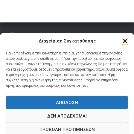
Διαχείριση Συγκατάθεσης
Για να παρέχουμε την καλύτερη εμπειρία, χρησιμοποιούμε τεχνολογίες
όπως cookies για την αποθήκευση ή/και την πρόσβαση σε πληροφορίες
συσκευών. Η συγκατάθεση για τις εν λόγω τεχνολογίες θα μας επιτρέψει
YOUTUBE
TIKTOK
FACEBOOK
INSTAGRAM
Ακολουθήστε μας:
να επεξεργαστούμε δεδομένα προσωπικού χαρακτήρα, όπως συμπεριφορά
περιήγησης ή μοναδικά αναγνωριστικά σε αυτόν τον ιστότοπο. Η μη
συγκατάθεση ή η ανάκληση της συγκατάθεσης, μπορεί να επηρεάσει
YOUTUBE
TIKTOK
FACEBOOK
INSTAGRAM
αρνητικά ορισμένες λειτουργίες και δυνατότητες.
ΑΠΟΔΟΧΉ
ΕΊΣΟΔΟΣ HAIR ACTIONMOB
ΠΟΛΙΤΙΚΉ COOKIES (ΕΕ)
ΔΕΝ ΑΠΟΔΈΧΟΜΑΙ
ΠΟΛΙΤΙΚΉ ΑΠΟΡΡΉΤΟΥ
ΠΡΟΒΟΛΉ ΠΡΟΤΙΜΉΣΕΩΝ