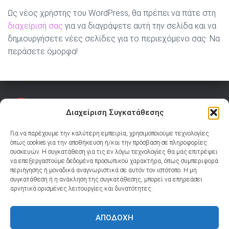
Ως νέος χρήστης του WordPress, θα πρέπει να πάτε στη
διαχείρισή σας
για να διαγράψετε αυτή την σελίδα και να
δημιουργήσετε νέες σελίδες για το περιεχόμενο σας. Να
περάσετε όμορφα!
Διαχείριση Συγκατάθεσης
Για να παρέχουμε την καλύτερη εμπειρία, χρησιμοποιούμε τεχνολογίες
όπως cookies για την αποθήκευση ή/και την πρόσβαση σε πληροφορίες
συσκευών. Η συγκατάθεση για τις εν λόγω τεχνολογίες θα μας επιτρέψει
YOUTUBE
TIKTOK
FACEBOOK
INSTAGRAM
Ακολουθήστε μας:
να επεξεργαστούμε δεδομένα προσωπικού χαρακτήρα, όπως συμπεριφορά
περιήγησης ή μοναδικά αναγνωριστικά σε αυτόν τον ιστότοπο. Η μη
συγκατάθεση ή η ανάκληση της συγκατάθεσης, μπορεί να επηρεάσει
YOUTUBE
TIKTOK
FACEBOOK
INSTAGRAM
αρνητικά ορισμένες λειτουργίες και δυνατότητες.
ΑΠΟΔΟΧΉ
ΕΊΣΟΔΟΣ HAIR ACTIONMOB
ΠΟΛΙΤΙΚΉ COOKIES (ΕΕ)