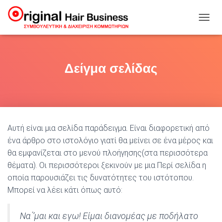
Ε
Ν
Α
Λ
Λ
Δείγμα σελίδας
Α
Γ
Ή
Π
Λ
Ο
Αυτή είναι μια σελίδα παράδειγμα. Είναι διαφορετική από
Ή
Γ
ένα άρθρο στο ιστολόγιο γιατί θα μείνει σε ένα μέρος και
Η
θα εμφανίζεται στο μενού πλοήγησης(στα περισσότερα
Σ
θέματα). Οι περισσότεροι ξεκινούν με μια Περί σελίδα η
Η
Σ
οποία παρουσιάζει τις δυνατότητες του ιστότοπου.
Μπορεί να λέει κάτι όπως αυτό:
Να΄’μαι και εγω! Είμαι διανομέας με ποδήλατο